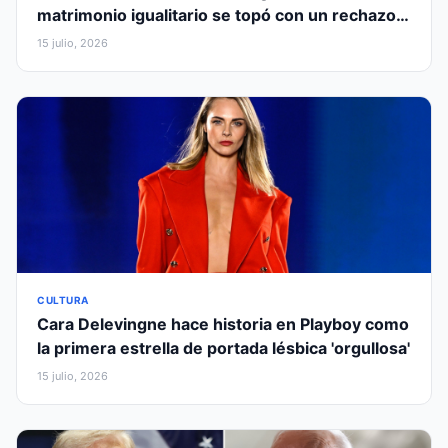
matrimonio igualitario se topó con un rechazo
religioso
15 julio, 2026
CULTURA
Cara Delevingne hace historia en Playboy como
la primera estrella de portada lésbica 'orgullosa'
15 julio, 2026