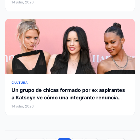
Internacional Reino Unido
14 julio, 2026
CULTURA
Un grupo de chicas formado por ex aspirantes
a Katseye ve cómo una integrante renuncia
antes de debutar
14 julio, 2026