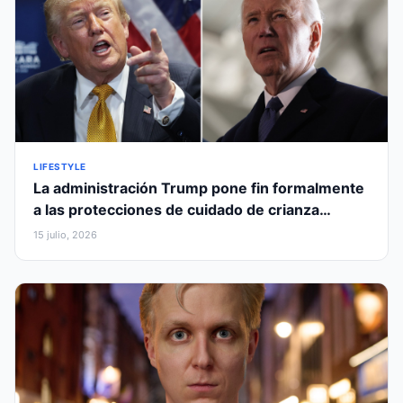
LIFESTYLE
La administración Trump pone fin formalmente
a las protecciones de cuidado de crianza
LGBTQ+ de la era Biden
15 julio, 2026