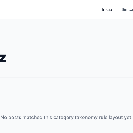
Inicio
Sin c
z
No posts matched this category taxonomy rule layout yet.