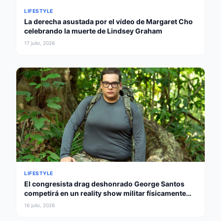
LIFESTYLE
La derecha asustada por el vídeo de Margaret Cho
celebrando la muerte de Lindsey Graham
17 julio, 2026
LIFESTYLE
El congresista drag deshonrado George Santos
competirá en un reality show militar físicamente
intenso
16 julio, 2026