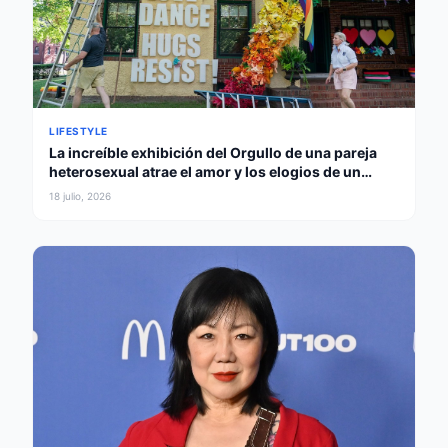
LIFESTYLE
La increíble exhibición del Orgullo de una pareja
heterosexual atrae el amor y los elogios de un
gobernador
18 julio, 2026