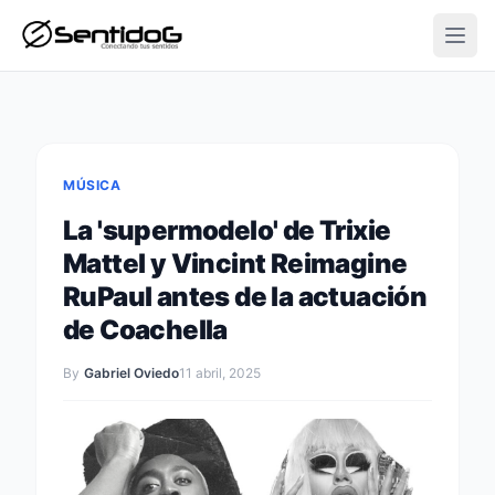
Open
MÚSICA
La 'supermodelo' de Trixie
Mattel y Vincint Reimagine
RuPaul antes de la actuación
de Coachella
By
Gabriel Oviedo
11 abril, 2025