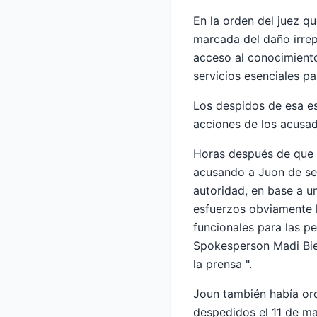
En la orden del juez q
marcada del daño irrepa
acceso al conocimiento 
servicios esenciales p
Los despidos de esa es
acciones de los acusad
Horas después de que s
acusando a Juon de se
autoridad, en base a u
esfuerzos obviamente l
funcionales para las 
Spokesperson Madi Bied
la prensa ".
Joun también había ord
despedidos el 11 de ma