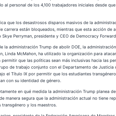
o al personal de los 4,100 trabajadores iniciales desde qu
fica que los desastrosos disparos masivos de la administra
de carrera están bloqueados, mientras que esta acción de 
 dijo Skye Perryman, presidente y CEO de Democracy Forward
e la administración Trump de abolir DOE, la administración,
n, Linda McMahon, ha utilizado la organización para atac
permitir que las políticas sean más inclusivas hacia las pe
rupo de trabajo conjunto con el Departamento de Justicia 
ajo el Título IX por permitir que los estudiantes transgéne
an con su identidad de género.
tamente en qué medida la administración Trump planea de
e manera segura que la administración actual no tiene re
 transgénero y los maestros.
arten, presidente de la Federación Americana de Maestros, c