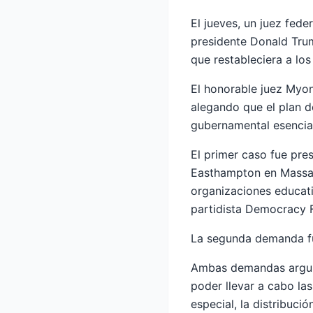
El jueves, un juez fede
presidente Donald Tru
que restableciera a l
El honorable juez Myon
alegando que el plan d
gubernamental esencia
El primer caso fue pres
Easthampton en Massac
organizaciones educati
partidista Democracy 
La segunda demanda fu
Ambas demandas argum
poder llevar a cabo la
especial, la distribució