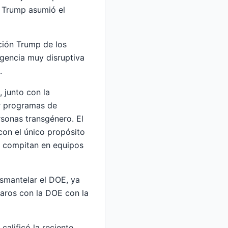
e Trump asumió el
ción Trump de los
agencia muy disruptiva
.
 junto con la
ar programas de
rsonas transgénero. El
con el único propósito
ro compitan en equipos
smantelar el DOE, ya
paros con la DOE con la
alificó la reciente