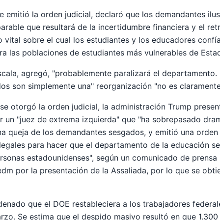
ue emitió la orden judicial, declaró que los demandantes il
rable que resultará de la incertidumbre financiera y el ret
vital sobre el cual los estudiantes y los educadores confía
ara las poblaciones de estudiantes más vulnerables de Esta
cala, agregó, "probablemente paralizará el departamento. 
os ​​son simplemente una" reorganización "no es claramente 
e otorgó la orden judicial, la administración Trump presen
r un "juez de extrema izquierda" que "ha sobrepasado dra
na queja de los demandantes sesgados, y emitió una orden j
egales para hacer que el departamento de la educación se
personas estadounidenses", según un comunicado de prensa 
m por la presentación de la Assaliada, por lo que se obti
enado que el DOE restableciera a los trabajadores federal
rzo. Se estima que el despido masivo resultó en que 1.300