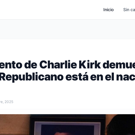
Inicio
Sin c
nto de Charlie Kirk demu
 Republicano está en el na
re, 2025