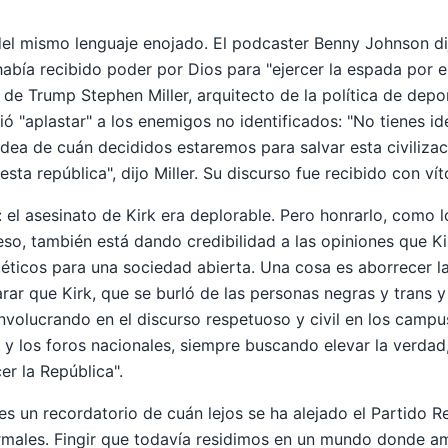
del mismo lenguaje enojado. El podcaster Benny Johnson di
abía recibido poder por Dios para "ejercer la espada por e
 de Trump Stephen Miller, arquitecto de la política de depo
ió "aplastar" a los enemigos no identificados: "No tienes i
dea de cuán decididos estaremos para salvar esta civilizac
sta república", dijo Miller. Su discurso fue recibido con vít
 el asesinato de Kirk era deplorable. Pero honrarlo, como l
o, también está dando credibilidad a las opiniones que K
téticos para una sociedad abierta. Una cosa es aborrecer la 
rar que Kirk, que se burló de las personas negras y trans y
nvolucrando en el discurso respetuoso y civil en los campus 
y los foros nacionales, siempre buscando elevar la verdad
er la República".
s un recordatorio de cuán lejos se ha alejado el Partido 
normales. Fingir que todavía residimos en un mundo donde 