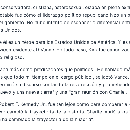
conservadora, cristiana, heterosexual, estaba en plena exhi
otable fue cómo el liderazgo político republicano hizo un 
l gobierno. No hubo intento de esconder o diferenciar entr
os Unidos.
él es un héroe para los Estados Unidos de América. Y es u
l vicepresidente JD Vance. En todo caso, Kirk fue canoniza
 religioso.
naba más como predicadores que políticos. "He hablado má
s que todo mi tiempo en el cargo público", se jactó Vance. 
erminó su discurso contando la resurrección y prometiendo
nuevo y una nueva tierra" y una "gran reunión con Charlie".
Robert F. Kennedy Jr., fue tan lejos como para comparar a K
ro cambió la trayectoria de la historia. Charlie murió a lo
ha cambiado la trayectoria de la historia".