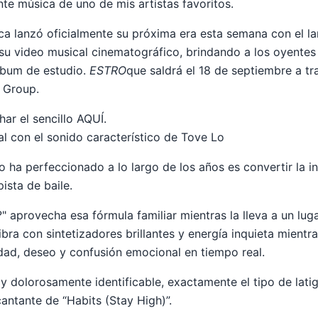
e música de uno de mis artistas favoritos.
eca lanzó oficialmente su próxima era esta semana con el l
su video musical cinematográfico, brindando a los oyente
lbum de estudio.
ESTRO
que saldrá el 18 de septiembre a t
 Group.
ar el sencillo AQUÍ.
l con el sonido característico de Tove Lo
o ha perfeccionado a lo largo de los años es convertir la i
ista de baile.
?" aprovecha esa fórmula familiar mientras la lleva a un lu
ibra con sintetizadores brillantes y energía inquieta mientr
idad, deseo y confusión emocional en tiempo real.
 y dolorosamente identificable, exactamente el tipo de lat
antante de “Habits (Stay High)”.