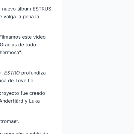
 mi nuevo álbum ESTRUS
 valga la pena la
 Filmamos este video
 Gracias de todo
 hermosa".
m,
ESTRO
profundiza
ica de Tove Lo.
 proyecto fue creado
Anderfjärd y Luka
stromae”.
un pequeño pueblo de