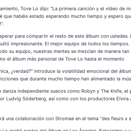
amiento, Tove Lo dijo: "La primera canción y el vídeo de
Sé que habéis estado esperando mucho tiempo y espero que
".
perar para compartir el resto de este álbum con ustedes.
esultó impresionante. El mejor equipo de todos los tiempos.
todo su equipo, nuestras mentes se mezclan de manera tan
omo el álbum más personal de Tove Lo hasta el momento
hica, ¿verdad?" introduce la volatilidad emocional del álbu
dicciones que durante mucho tiempo han alimentado la mús
de danza independiente suecos como Robyn y The Knife, el
or Ludvig Söderberg, así como con los productores Elvira 
irá una colaboración con Stromae en el tema “des fleurs x 
e Lo grabó partes del álbum en Los Ángeles, Estocolmo y 