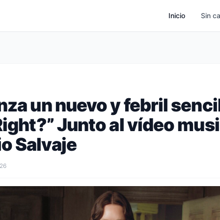
Inicio
Sin c
nza un nuevo y febril sencil
Right?” Junto al vídeo musi
o Salvaje
026