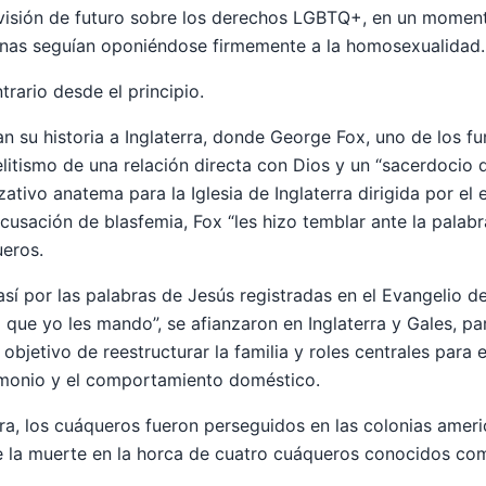
 visión de futuro sobre los derechos LGBTQ+, en un momen
anas seguían oponiéndose firmemente a la homosexualidad.
rario desde el principio.
 su historia a Inglaterra, donde George Fox, uno de los f
litismo de una relación directa con Dios y un “sacerdocio d
zativo anatema para la Iglesia de Inglaterra dirigida por el
cusación de blasfemia, Fox “les hizo temblar ante la palabr
ueros.
sí por las palabras de Jesús registradas en el Evangelio d
 que yo les mando”, se afianzaron en Inglaterra y Gales, pa
 objetivo de reestructurar la familia y roles centrales para e
imonio y el comportamiento doméstico.
rra, los cuáqueros fueron perseguidos en las colonias amer
e la muerte en la horca de cuatro cuáqueros conocidos com