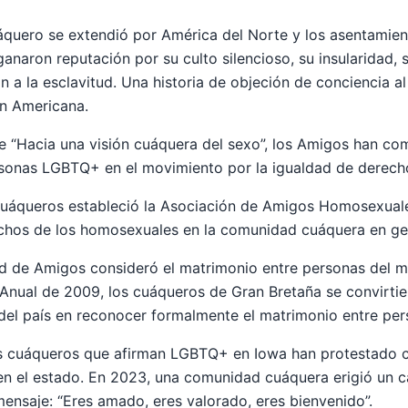
quero se extendió por América del Norte y los asentamient
ganaron reputación por su culto silencioso, su insularidad, 
n a la esclavitud. Una historia de objeción de conciencia al 
ón Americana.
e “Hacia una visión cuáquera del sexo”, los Amigos han c
sonas LGBTQ+ en el movimiento por la igualdad de derech
cuáqueros estableció la Asociación de Amigos Homosexual
echos de los homosexuales en la comunidad cuáquera en ge
d de Amigos consideró el matrimonio entre personas del 
Anual de 2009, los cuáqueros de Gran Bretaña se convirtie
 del país en reconocer formalmente el matrimonio entre pe
os cuáqueros que afirman LGBTQ+ en Iowa han protestado co
 en el estado. En 2023, una comunidad cuáquera erigió un c
mensaje: “Eres amado, eres valorado, eres bienvenido”.