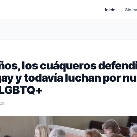
Inicio
Sin c
ños, los cuáqueros defendi
ay y todavía luchan por n
 LGBTQ+
026