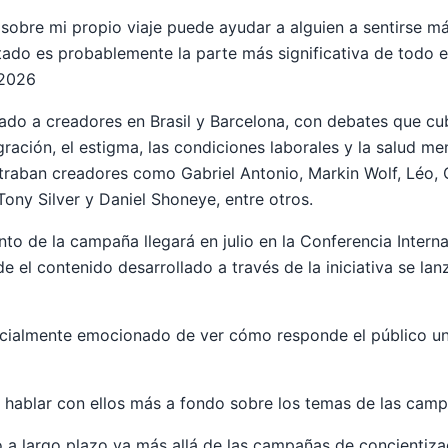
 sobre mi propio viaje puede ayudar a alguien a sentirse m
do es probablemente la parte más significativa de todo e
 2026
do a creadores en Brasil y Barcelona, ​​con debates que cu
ración, el estigma, las condiciones laborales y la salud men
traban creadores como Gabriel Antonio, Markin Wolf, Léo, G
 Tony Silver y Daniel Shoneye, entre otros.
o de la campaña llegará en julio en la Conferencia Interna
e el contenido desarrollado a través de la iniciativa se lan
pecialmente emocionado de ver cómo responde el público u
hablar con ellos más a fondo sobre los temas de las campa
vo a largo plazo va más allá de las campañas de concientiza