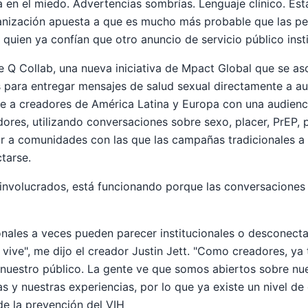
en el miedo. Advertencias sombrías. Lenguaje clínico. Estad
anización apuesta a que es mucho más probable que las p
 quien ya confían que otro anuncio de servicio público insti
de Q Collab, una nueva iniciativa de Mpact Global que se a
 para entregar mensajes de salud sexual directamente a au
úne a creadores de América Latina y Europa con una audie
dores, utilizando conversaciones sobre sexo, placer, PrEP, 
ar a comunidades con las que las campañas tradicionales 
tarse.
 involucrados, está funcionando porque las conversaciones
nales a veces pueden parecer institucionales o desconecta
 vive", me dijo el creador Justin Jett. "Como creadores, y
 nuestro público. La gente ve que somos abiertos sobre nue
s y nuestras experiencias, por lo que ya existe un nivel de c
de la prevención del VIH