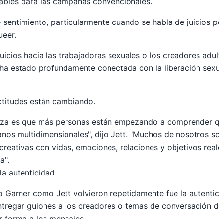
tables para las campañas convencionales.
e sentimiento, particularmente cuando se habla de juicios p
ueer.
uicios hacia las trabajadoras sexuales o los creadores adul
 ha estado profundamente conectada con la liberación sexua
actitudes están cambiando.
za es que más personas están empezando a comprender q
nos multidimensionales", dijo Jett. "Muchos de nosotros 
creativas con vidas, emociones, relaciones y objetivos real
a".
la autenticidad
o Garner como Jett volvieron repetidamente fue la autentic
ntregar guiones a los creadores o temas de conversación 
 forma a los mensajes.