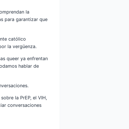
comprendan la
as para garantizar que
nte católico
or la vergüenza.
nas queer ya enfrentan
 podamos hablar de
nversaciones.
obre la PrEP, el VIH,
ciar conversaciones