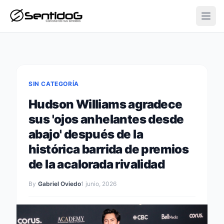
Open
SIN CATEGORÍA
Hudson Williams agradece
sus 'ojos anhelantes desde
abajo' después de la
histórica barrida de premios
de la acalorada rivalidad
By
Gabriel Oviedo
1 junio, 2026