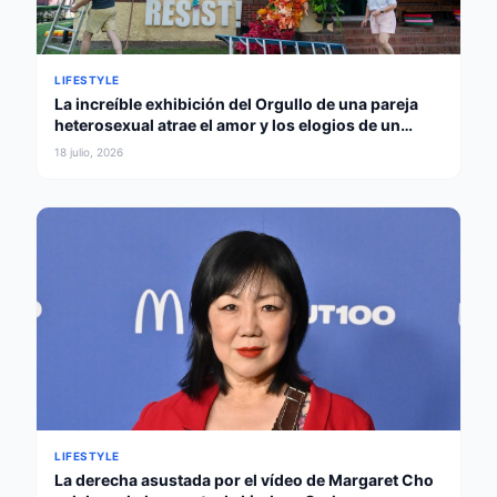
LIFESTYLE
La increíble exhibición del Orgullo de una pareja
heterosexual atrae el amor y los elogios de un
gobernador
18 julio, 2026
LIFESTYLE
La derecha asustada por el vídeo de Margaret Cho