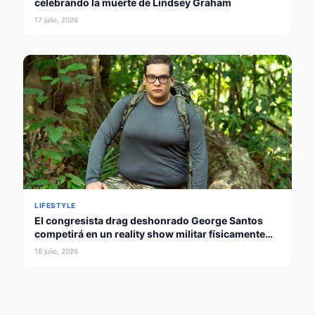
celebrando la muerte de Lindsey Graham
17 julio, 2026
LIFESTYLE
El congresista drag deshonrado George Santos
competirá en un reality show militar físicamente
intenso
16 julio, 2026