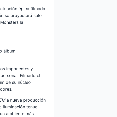
ctuación épica filmada
én se proyectará solo
 Monsters la
co álbum.
ios imponentes y
personal. Filmado el
um de su núcleo
adores.
HEM
la nueva producción
a iluminación tenue
 un ambiente más