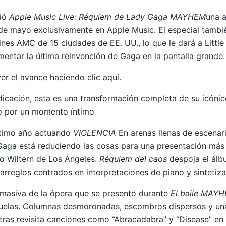
ció
Apple Music Live: Réquiem de Lady Gaga MAYHEM
una a
 de mayo exclusivamente en Apple Music. El especial tambi
ines AMC de 15 ciudades de EE. UU., lo que le dará a Little
entar la última reinvención de Gaga en la pantalla grande.
er el avance haciendo clic aquí.
indicación, esta es una transformación completa de su icóni
o por un momento íntimo
ltimo año actuando
VIOLENCIA
En arenas llenas de escenar
 Gaga está reduciendo las cosas para una presentación más 
ro Wiltern de Los Ángeles.
Réquiem del caos
despoja el álb
rreglos centrados en interpretaciones de piano y sintetiz
a masiva de la ópera que se presentó durante
El baile MAY
ecuelas. Columnas desmoronadas, escombros dispersos y un
ras revisita canciones como “Abracadabra” y “Disease” en