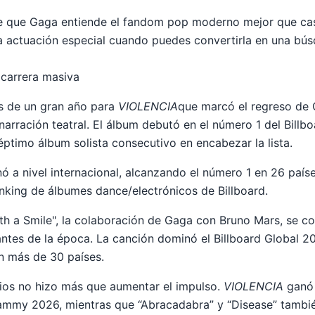
de que Gaga entiende el fandom pop moderno mejor que cas
a actuación especial cuando puedes convertirla en una bús
carrera masiva
és de un gran año para
VIOLENCIA
que marcó el regreso de 
narración teatral. El álbum debutó en el número 1 del Billb
éptimo álbum solista consecutivo en encabezar la lista.
ó a nivel internacional, alcanzando el número 1 en 26 paí
anking de álbumes dance/electrónicos de Billboard.
ith a Smile", la colaboración de Gaga con Bruno Mars, se co
ntes de la época. La canción dominó el Billboard Global 
en más de 30 países.
os no hizo más que aumentar el impulso.
VIOLENCIA
ganó 
ammy 2026, mientras que “Abracadabra” y “Disease” tambi