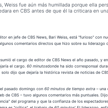
s, Weiss fue aún más humillada porque ella per
dara en CBS antes de que él la criticara en un
itor en jefe de CBS News, Bari Weiss, está "furioso" con nu
lgunos comentarios directos que hizo sobre su liderazgo
asumió el cargo de editor de CBS News el año pasado, y en
aría el cargo.
60 minutos
donde ha sido corresponsal dura
solo dijo que dejaría la histórica revista de noticias de C
a el pasado domingo con
60 minutos de tiempo extra
– una 
 web de CBS – tuvo algunos comentarios más puntuales. Dijo 
ncia" del programa y que la confianza de los espectadores
ama es "crítica". el trabajo de
60 minutos
' El liderazgo, en