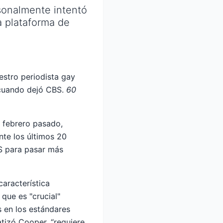
sonalmente intentó
a plataforma de
estro periodista gay
 cuando dejó CBS.
60
 febrero pasado,
nte los últimos 20
BS para pasar más
característica
que es "crucial"
 en los estándares
fatizó Cooper, “requiere