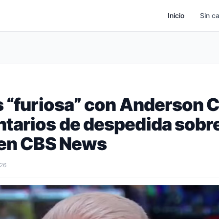
Inicio
Sin c
s “furiosa” con Anderson 
tarios de despedida sobr
 en CBS News
026