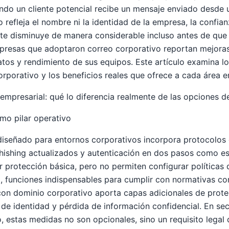
do un cliente potencial recibe un mensaje enviado desde 
 refleja el nombre ni la identidad de la empresa, la confia
nte disminuye de manera considerable incluso antes de que 
mpresas que adoptaron correo corporativo reportan mejora
tos y rendimiento de sus equipos. Este artículo examina l
orporativo y los beneficios reales que ofrece a cada área e
 empresarial: qué lo diferencia realmente de las opciones d
mo pilar operativo
diseñado para entornos corporativos incorpora protocolos
iphishing actualizados y autenticación en dos pasos como e
er protección básica, pero no permiten configurar políticas
o, funciones indispensables para cumplir con normativas 
on dominio corporativo aporta capas adicionales de prote
 de identidad y pérdida de información confidencial. En se
io, estas medidas no son opcionales, sino un requisito lega