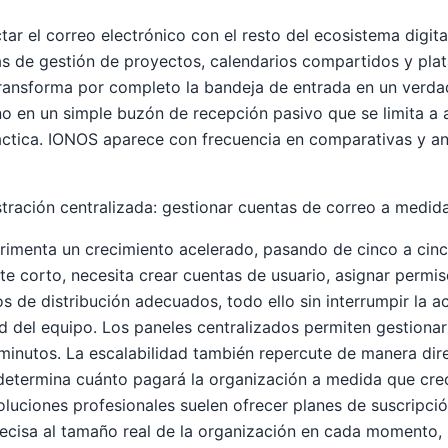
ar el correo electrónico con el resto del ecosistema digita
as de gestión de proyectos, calendarios compartidos y pla
transforma por completo la bandeja de entrada en un verda
no en un simple buzón de recepción pasivo que se limita a
ráctica. IONOS aparece con frecuencia en comparativas y aná
tración centralizada: gestionar cuentas de correo a medida 
imenta un crecimiento acelerado, pasando de cinco a cin
te corto, necesita crear cuentas de usuario, asignar permi
os de distribución adecuados, todo ello sin interrumpir la ac
ad del equipo. Los paneles centralizados permiten gestionar
inutos. La escalabilidad también repercute de manera direc
 determina cuánto pagará la organización a medida que cr
oluciones profesionales suelen ofrecer planes de suscripció
ecisa al tamaño real de la organización en cada momento, 