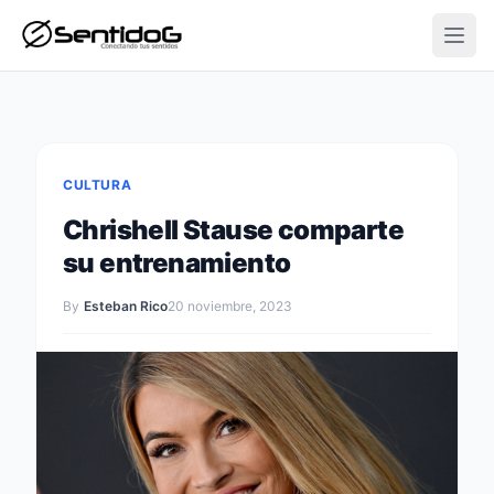
Open
CULTURA
Chrishell Stause comparte
su entrenamiento
By
Esteban Rico
20 noviembre, 2023