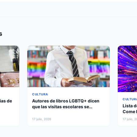
s
CULTURA
CULTUR
ias de
Autores de libros LGBTQ+ dicen
Lista d
que las visitas escolares se
Come D
cancelaron tras las quejas de los
une la
padres
17 julio, 2026
17 julio, 