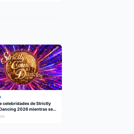
A
e celebridades de Strictly
ancing 2026 mientras se
 leyenda paralímpica
2026