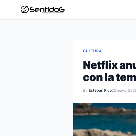
CULTURA
Netflix an
con la te
By
Esteban Rico
22 mayo, 202